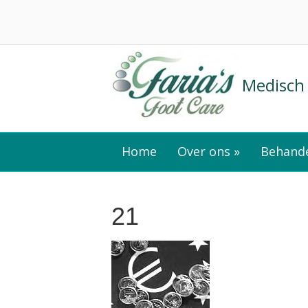
Medisch
Home
Over ons »
Behande
21