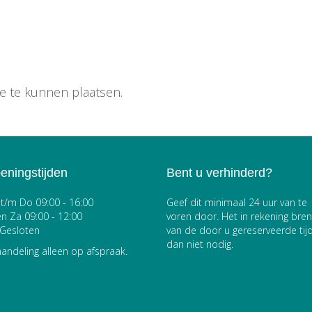
ie te kunnen plaatsen.
eningstijden
Bent u verhinderd?
t/m Do 09:00 - 16:00
Geef dit minimaal 24 uur van te
en Za 09:00 - 12:00
voren door. Het in rekening bre
Gesloten
van de door u gereserveerde tijd
dan niet nodig.
andeling alleen op afspraak.