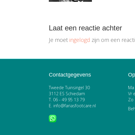
Laat een reactie achter
Je moet
ingelogd
zijn om een react
Contactgegevens
Op
Tweede Tuinsingel 30
Ma 
3112 ES Schiedam
Vr 
T.
06 - 49 95 13 79
Zo 
E.
info@fariasfootcare.nl
Beh