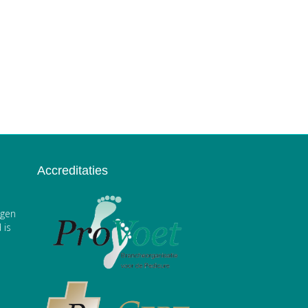
Accreditaties
ngen
 is